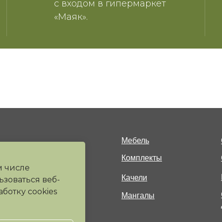
с входом в гипермаркет
«Маяк».
Мебель
Комплекты
м числе
Качели
ьзоваться веб-
ботку cookies
Мангалы