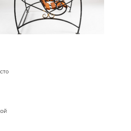
сто
кой